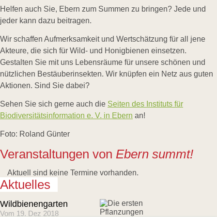
Links
Helfen auch Sie, Ebern zum Summen zu bringen? Jede und
Wildbienen
jeder kann dazu beitragen.
Wildbienenarten
Bestäubungsfunktion
Wir schaffen Aufmerksamkeit und Wertschätzung für all jene
Gefährdung
Akteure, die sich für Wild- und Honigbienen einsetzen.
Schutz
Gestalten Sie mit uns Lebensräume für unsere schönen und
und
Hilfe
nützlichen Bestäuberinsekten. Wir knüpfen ein Netz aus guten
Literatur
Aktionen. Sind Sie dabei?
Links
Sehen Sie sich gerne auch die
Seiten des Instituts für
Bienenfreundlich
Gärtnern
Biodiversitätsinformation e. V. in Ebern
an!
Allgemein
Links
Foto: Roland Günter
Biologische
Veranstaltungen von
Ebern summt!
Vielfalt
Aktuell sind keine Termine vorhanden.
Aktuelles
Wildbienengarten
Vom 19. Dez 2018