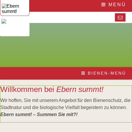
Navigation
Home
MENÜ
überspringen
Aktuelles
Veranstaltungen
Presse
Pressematerial
/
Downloads
Navigation
Die
BIENEN-MENÜ
überspringen
Honigbiene
Bestäubungsfunktion
Bienensterben
Willkommen bei
Ebern summt!
/
More
Wir hoffen, Sie mit unserem Angebot für den Bienenschutz, die
than
Stadtnatur und die biologische Vielfalt begeistern zu können.
honey
Wesensgemäße
Ebern summt! – Summen Sie mit?!
Bienenhaltung
Stadtimkerei
Literatur