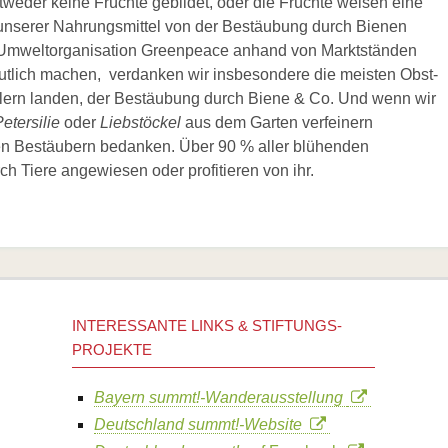
tweder keine Früchte gebildet, oder die Früchte weisen eine
le unserer Nahrungsmittel von der Bestäubung durch Bienen
e Umweltorganisation Greenpeace anhand von Marktständen
deutlich machen, verdanken wir insbesondere die meisten Obst-
lern landen, der Bestäubung durch Biene & Co. Und wenn wir
etersilie
oder
Liebstöckel
aus dem Garten verfeinern
en Bestäubern bedanken. Über 90 % aller blühenden
h Tiere angewiesen oder profitieren von ihr.
INTERESSANTE LINKS & STIFTUNGS-
PROJEKTE
Bayern summt!-Wanderausstellung
Deutschland summt!-Website