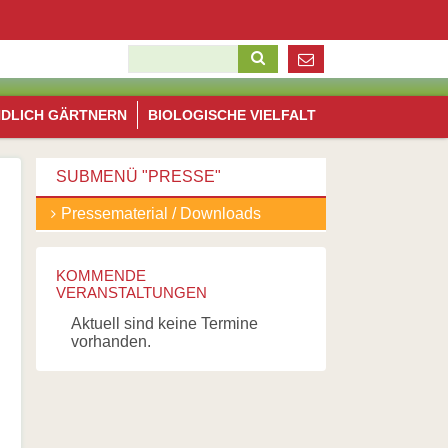
ation
pringen
Suchbegriffe
Navigation
NDLICH GÄRTNERN
BIOLOGISCHE VIELFALT
überspringen
SUBMENÜ "
PRESSE
"
Navigation
Pressematerial / Downloads
überspringen
KOMMENDE
VERANSTALTUNGEN
Aktuell sind keine Termine
vorhanden.