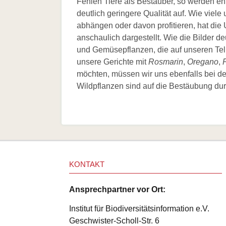
Fehlen Tiere als Bestäuber, so werden en
Hilfe
deutlich geringere Qualität auf. Wie vie
Literatur
abhängen oder davon profitieren, hat di
Links
anschaulich dargestellt. Wie die Bilder 
Bienenfreundlich
und Gemüsepflanzen, die auf unseren Tel
Gärtnern
Allgemein
unsere Gerichte mit
Rosmarin
,
Oregano
,
P
Links
möchten, müssen wir uns ebenfalls bei d
Biologische
Wildpflanzen sind auf die Bestäubung durc
Vielfalt
KONTAKT
Ansprechpartner vor Ort:
Institut für Biodiversitätsinformation e.V.
Geschwister-Scholl-Str. 6